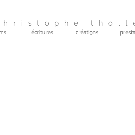
christophe tholl
lms
écritures
créations
presta