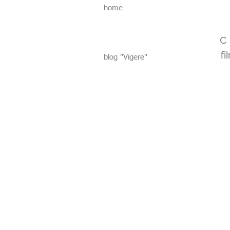
home
fi
blog "Vigere"