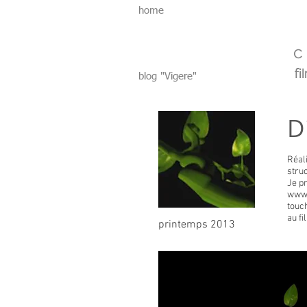
home
fi
blog "Vigere"
D
Réal
stru
Je p
www.
touc
au fi
printemps 2013