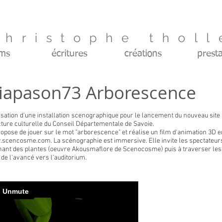
christophe tholl
lms
écritures
créations
presta
iapason73 Arborescence
isation d'une installation scenographique pour le lancement du nouveau site 
cture culturelle du Conseil Départementale de Savoie.
ropose de jouer sur le mot "arborescence" et réalise un film d'animation 3D 
scencosme.com. La scénographie est immersive. Elle invite les spectateur
hant des plantes (oeuvre Akousmaflore de Scenocosme) puis à traverser les
l de l'avancé vers l'auditorium.