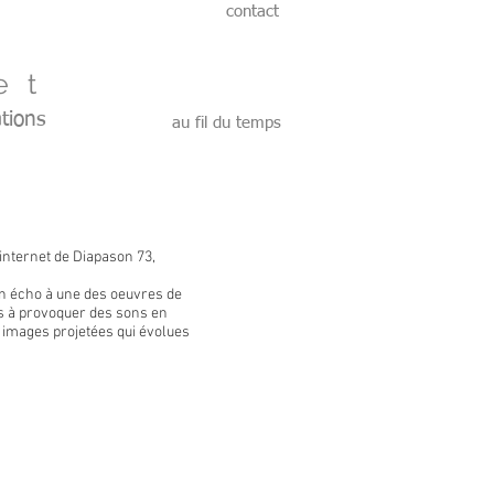
contact
et
tions
au fil du temps
internet de Diapason 73,
en écho à une des oeuvres de
s à provoquer des sons en
 images projetées qui évolues